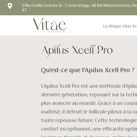

Villa Emilie Entrée B - 3 éme étage, 48 Bd Maréchal Juin, 
67
La clinique Vitae Es
Apilus Xcell Pro
Qu’est-ce que l’Apilus Xcell Pro ?
L’Apilus Xcell Pro est une méthode d’épila
dernière génération, reposant sur la techn
plus avancée au monde. Grâce à un couran
maîtrisé, il détruit le follicule pileux à l
toute repousse future. Cette technologie 
confort exceptionnel, une efficacité opti