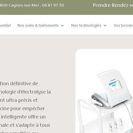
Prendre Rendez-v
06800 Cagnes-sur-Mer , 06 87 97 50
sentiel
Nos soins & traitements
Nos technologies
Vos besoin
tion définitive de
ologie d’électrolyse la
t ultra-précis et
a racine pour empêcher
intelligente offre un
male et s’adapte à tous