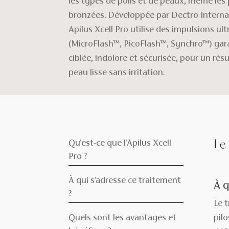
les types de poils et de peaux, même les 
bronzées. Développée par Dectro Internat
Apilus Xcell Pro utilise des impulsions ul
(MicroFlash™, PicoFlash™, Synchro™) gar
ciblée, indolore et sécurisée, pour un rés
peau lisse sans irritation.
Le
Qu'est-ce que l'Apilus Xcell
Pro ?
À qui s’adresse ce traitement
À q
?
Le 
Quels sont les avantages et
pilo