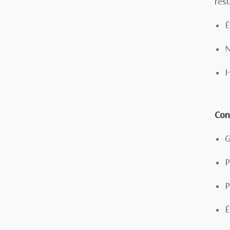
rés
É
N
H
Cont
G
P
P
É