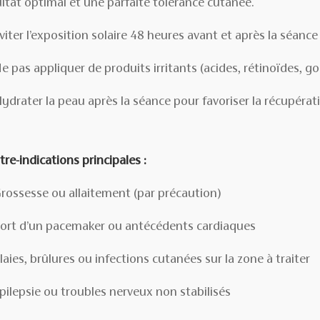
ultat optimal et une parfaite tolérance cutanée.
viter l’exposition solaire 48 heures avant et après la séance
e pas appliquer de produits irritants (acides, rétinoïdes, 
ydrater la peau après la séance pour favoriser la récupéra
re-indications principales :
rossesse ou allaitement (par précaution)
ort d’un pacemaker ou antécédents cardiaques
laies, brûlures ou infections cutanées sur la zone à traiter
pilepsie ou troubles nerveux non stabilisés