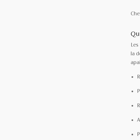
Chez
Que
Les
la d
apai
R
P
R
A
P