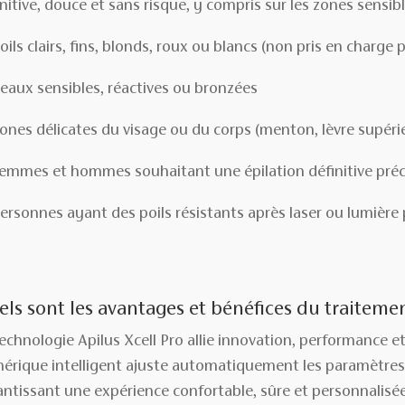
nitive, douce et sans risque, y compris sur les zones sensibl
oils clairs, fins, blonds, roux ou blancs (non pris en charge p
eaux sensibles, réactives ou bronzées
ones délicates du visage ou du corps (menton, lèvre supérieur
emmes et hommes souhaitant une épilation définitive préci
ersonnes ayant des poils résistants après laser ou lumière
ls sont les avantages et bénéfices du traitemen
technologie Apilus Xcell Pro allie innovation, performance e
érique intelligent ajuste automatiquement les paramètres se
antissant une expérience confortable, sûre et personnalisée