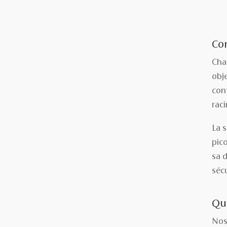
Com
Cha
obje
conf
raci
La 
pic
sa d
sécu
Que
Nos 