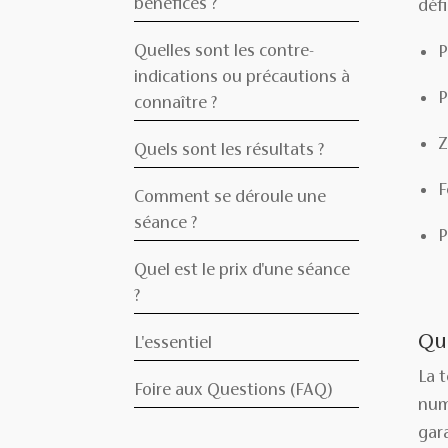
bénéfices ?
défi
Quelles sont les contre-
P
indications ou précautions à
P
connaître ?
Z
Quels sont les résultats ?
F
Comment se déroule une
séance ?
P
Quel est le prix d'une séance
?
Que
L'essentiel
La 
Foire aux Questions (FAQ)
num
gar