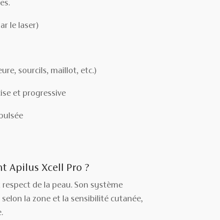
es.
ar le laser)
e, sourcils, maillot, etc.)
se et progressive
 pulsée
t Apilus Xcell Pro ?
t respect de la peau. Son système
lon la zone et la sensibilité cutanée,
.