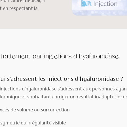
s un cadre médical, il
t en respectant la
 traitement par injections d’hyaluronidase
ui s’adressent les injections d’hyaluronidase ?
 injections d’hyaluronidase s’adressent aux personnes ayant 
luronique et souhaitant corriger un résultat inadapté, inco
xcès de volume ou surcorrection
symétrie ou irrégularité visible