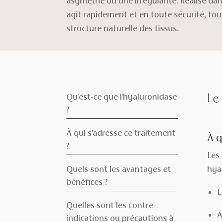
asymétrie ou une irrégularité. Réalisé dan
agit rapidement et en toute sécurité, tou
structure naturelle des tissus.
Le
Qu'est-ce que l'hyaluronidase
?
À qui s’adresse ce traitement
À q
?
Les
Quels sont les avantages et
hya
bénéfices ?
E
Quelles sont les contre-
A
indications ou précautions à