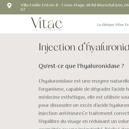

Villa Emilie Entrée B - 3 éme étage, 48 Bd Maréchal Juin, 
67
La clinique Vitae Es
Injection d’hyaluroni
Qu’est-ce que l’hyaluronidase ?
L’hyaluronidase est une enzyme naturel
l’organisme, capable de dégrader l’acide 
médecine esthétique, elle est utilisée so
pour dissoudre un excès d’acide hyaluron
injection antérieure.Ce traitement correc
l’équilibre du visage en réduisant un volu