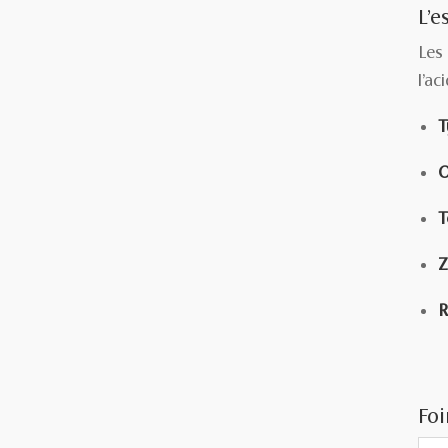
L’e
Les
l’ac
T
O
T
Z
R
Foi