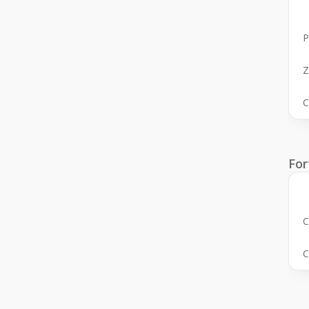
P
Z
C
For
C
C