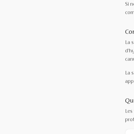
Si n
com
Com
La s
d’hy
can
La 
appa
Que
Les 
pro