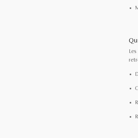
M
Que
Les
retr
D
C
R
R