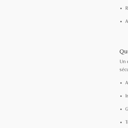
R
A
Que
Un d
séc
A
I
G
T