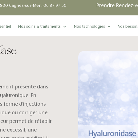
Prendre Rendez-v
06800 Cagnes-sur-Mer , 06 87 97 50
sentiel
Nos soins & traitements
Nos technologies
Vos besoin
dase
lement présente dans
hyaluronique. En
us forme d’injections
ique ou corriger une
teur permet de rétablir
me excessif, une