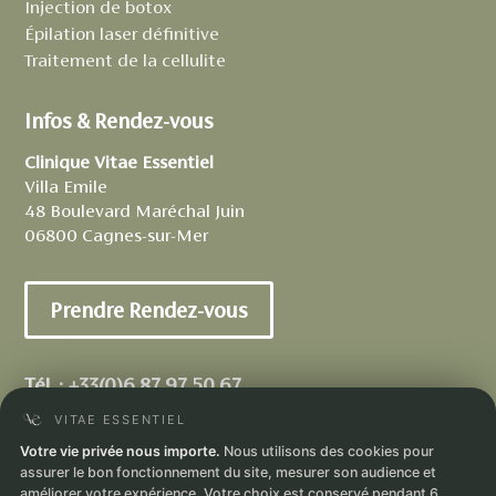
Injection de botox
Épilation laser définitive
Traitement de la cellulite
Infos & Rendez-vous
Clinique Vitae Essentiel
Villa Emile
48 Boulevard Maréchal Juin
06800 Cagnes-sur-Mer
Prendre Rendez-vous
Tél. :
+33(0)6 87 97 50 67
Ouvert : Lun–Sam 09h–19h
Votre vie privée nous importe.
Nous utilisons des cookies pour
assurer le bon fonctionnement du site, mesurer son audience et
améliorer votre expérience. Votre choix est conservé pendant 6